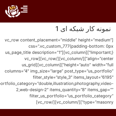
 شبکه ای 1
[vc_row content_placement=”middle” hei
css=”.vc_custom_777{paddin
!important;}”][vc_column][us_page_title description=”1″
align=”center”][/vc_column][/vc_row][vc_row
height=”auto” width=”full”][vc_column][us_grid
columns=”4″ img_size=”large” post_type=
filter_style=”style_3″ item
taxonomy_us_portfolio_category=”double,illustration,phot
2,web-design-2″ items_quantity=”8
filter_us_portfolio=”us_portf
typ