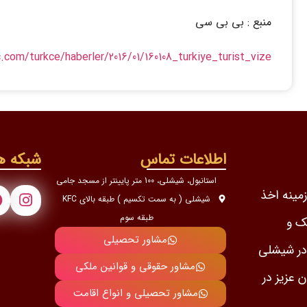
منبع : بی بی سی
com/turkce/haberler/2016/01/160108_turkiye_turist_vize
اطلاعات تماس
شبکه ه
استانبول، شیشلی، 100 متر پایینتر از مسجد جامی
ن در زمینه اخذ
شیشلی ( به سمت تکسیم ) طبقه بالای KFC
طبقه سوم
ک و
مشاور تحصیلی
رمایه گذاری با 2 شعبه در شیشلی
مشاور حقوقی و قوانین ملکی
 عزیز در
مشاور تحصیلی و انواع اقامت