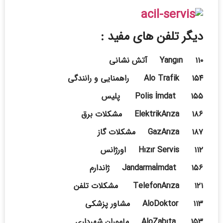
دیگر تلفن های مفید :
Yangın ۱۱۰ آتش نشانی
Alo Trafik ۱۵۴ راهمنایی و رانندگی
Polis İmdat ۱۵۵ پلیس
ElektrikArıza ۱۸۶ مشکلات برق
GazArıza ۱۸۷ مشکلات گاز
Hızır Servis ۱۱۲ اورژانس
Jandarmaİmdat ۱۵۶ ژاندارم
TelefonArıza ۱۲۱ مشکلات تلفن
AloDoktor ۱۱۳ مشاور پزشکی
AloZabıta ۱۵۳ ماموران شهرداری