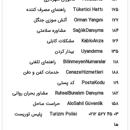
Tüketici Hattı ۱۷۵ راهنمای مصرف کننده
Orman Yangını ۱۷۷ آتش سوزی جنگل
SağlıkDanışma ۱۸۴ مشاوره سلامتی
KabloArıza ۱۲۶ مشکلات کابلی
Uyandırma ۱۳۵ بیدار کردن
BilinmeyenNumaralar ۱۱۸ راهنمای تلفنی
CenazeHizmetleri ۱۸۸ خدمات کفن و دفن
PostaKodu ۱۱۹ کد پستی
RuhsalBunalım Danışma ۱۸۲ مشاور بحران روانی
AloSahil Güvenlik ۱۵۸ حراست ساحل
Turizm Polisi ۰۲۱۲ ۵۲۷ ۴۵ ۰۳ پلیس توریست
ها