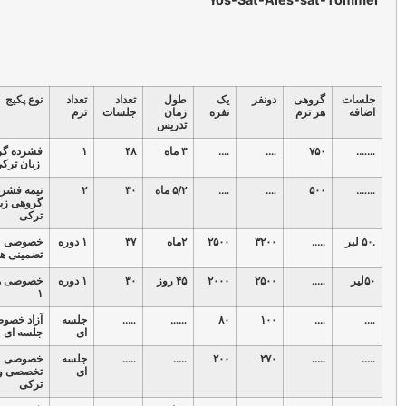
هی
دونفر
یک
طول
تعداد
تعداد
نوع پکیج
شماره
ترم
نفره
زمان
جلسات
ترم
پکیج
تدریس
….
….
۳ ماه
۴۸
۱
فشرده گروهی
۱
زبان ترکی
….
….
۵/۲ ماه
۳۰
۲
نیمه فشرده
۲
گروهی زبان
ترکی
۳۲۰۰
۲۵۰۰
۲ماه
۳۷
۱ دوره
خصوصی
۳
تضمینی هیتیت ۱
۲۵۰۰
۲۰۰۰
۴۵ روز
۳۰
۱ دوره
خصوصی هیتیت
۴
۱
۱۰۰
۸۰
……
…..
جلسه
آزاد خصوصی تک
۵
ای
جلسه ای
۲۷۰
۲۰۰
…..
…..
جلسه
خصوصی
۶
ای
تخصصی و فنی
ترکی