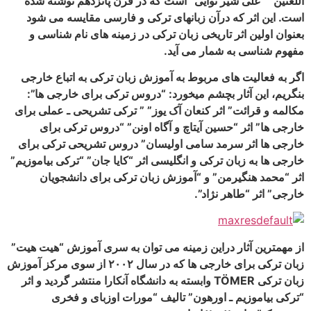
شیر نوایی” است که در قرن پانزدهم نوشته شده
ه درآن زبانهای ترکی و فارسی مقایسه می شود
ثر تاریخی زبان ترکی در زمینه های نام شناسی و
ه شمار می آید.
های مربوط به آموزش زبان ترکی به اتباع خارجی
ار بچشم میخورد: “دروس ترکی برای خارجی ها”:
” اثر کنعان آک یوز” ” ترکی تشریحی ـ عملی برای
“حسین آیتاچ و آگاه اونن” “دروس ترکی برای
سرمد سامی اولیسان” دروس تشریحی ترکی برای
ان ترکی و انگلیسی اثر “کایا جان” “ترکی بیاموزیم”
یرمن” و “آموزش زبان ترکی برای دانشجویان
هر نژاد”.
ر دراین زمینه می توان به سری آموزش “هیت هیت”
زبان ترکی برای خارجی ها که در سال ۲۰۰۲ از سوی مرکز آموزش
زبان ترکی TÖMER وابسته به دانشگاه آنکارا منتشر گردید و اثر
 ـ اورهون” تالیف “مورات اوزبای و فخری